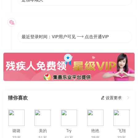

最近登录时间：VIP用户可见
点击开通VIP

猜你喜欢
 设置要求

璐璐
美的
Try
艳艳
飞翔
33岁
51岁
41岁
29岁
23岁