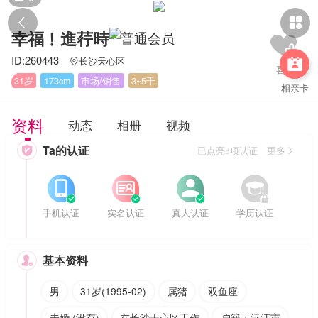


幸福﹗進荇時
ID:260443
长沙天心区


31岁
173cm
市场/销售
3~5千
相亲卡
资料
动态
相册
视频
Ta的认证

已点亮3项认证 更多








手机认证
实名认证
真人认证
学历认证
基本资料

男
31岁(1995-02)
属猪
双鱼座
未婚 (没有)
在长沙天心区工作
户籍：沅江市