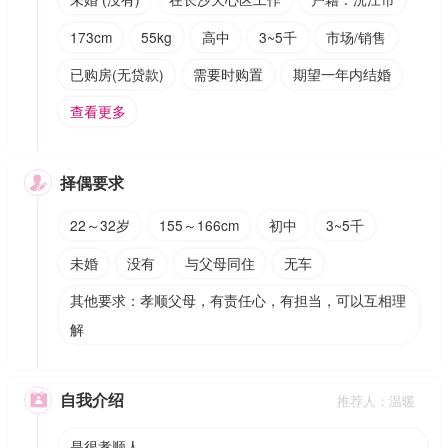
173cm
55kg
高中
3~5千
市场/销售
已购房(无贷款)
需要时购置
期望一年内结婚
查看更多
择偶要求

22～32岁
155～166cm
初中
3~5千
未婚
没有
与父母同住
无车
其他要求：孝顺父母，有责任心，有担当，可以互相理
解
自我介绍

推荐人：温暖
是很孝顺人