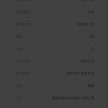
是否吸烟：
不吸
是否饮酒：
有时喝一些
血型：
A型
民族：
汉
工作行业：
其他行业
房产位置：
城区有房,老家有房
星座：
魔羯
个性：
温柔体贴,内向害羞,仔细认真