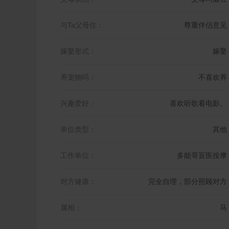
与Ta父母住：
尊重伴侣意见
嫁娶形式：
嫁娶
养宠物吗：
不喜欢养
兴趣爱好：
喜欢听歌看电影。
单位类型：
其他
工作单位：
多能哥盲医按摩
对方健康：
完全自理，部分照顾对方
属相：
马