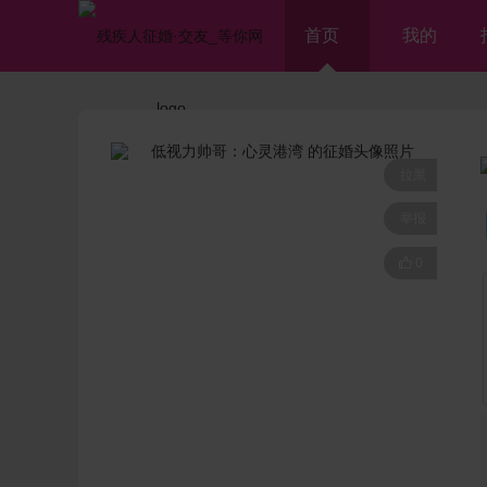
首页
我的
拉黑
举报

0