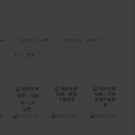
cm
最低学历：
小学
最低收入：
1千以下
车子：
无车
斌
夜幕下看风景
只盼吾愿宁缺毋滥
꧁ஐ环⁹²₀₂环ஐ꧂