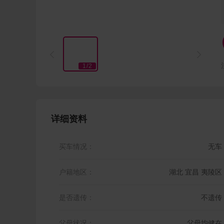


1
/
2
详细资料
买车情况：
无车
户籍地区：
湖北 宜昌 夷陵区
是否遗传：
不遗传
父母状况：
父母均健在