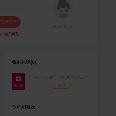
红娘牵线
进入红娘大厅
VIP会员可见
收到礼物(0)
缘分，从送第一份礼物开始认识！

开始送礼
你可能喜欢