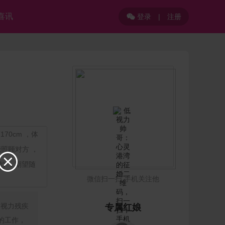
喜讯
登录
|
注册

70cm ，体
能照顾对方 ，

) ，期望随
微信扫一扫 手机关注他
的视力残疾
专属红娘
的工作，