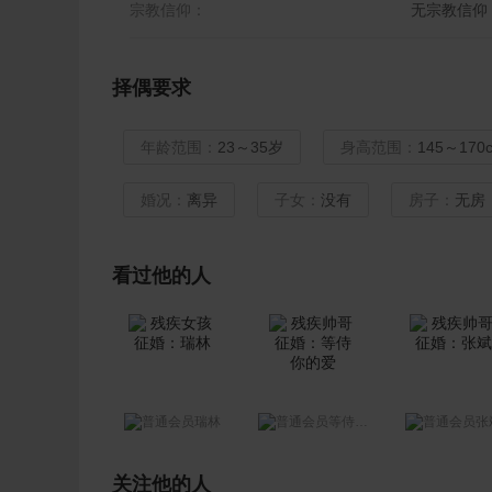
宗教信仰：
无宗教信仰
择偶要求
年龄范围：
23～35岁
身高范围：
145～170
婚况：
离异
子女：
没有
房子：
无房
看过他的人
瑞林
等侍你的爱
张
关注他的人