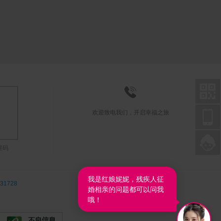



欢迎致电我们，开启幸福之旅

联系在线客服
维码
31728
我是红娘妮妮，残疾人征
婚相亲的问题都可以问我
哦！