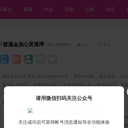
找缘分
视频
约会
活动
红娘
动态
心灵港湾
（ID：262597）
关注


200
我是来自湖北 宜昌 秭归县的残疾帅哥， 我今年36岁 ，我是未婚 ，身高1
重70kg 低视力 ，没有残疾等级 ， 不需要辅助工具 ，我完全自理，并
每月的工资3~5千 ，学历是初中 ，目前做推拿按摩 ，家里已购房(无贷款
请用微信扫码关注公众号
时结婚
个人独白：
今年34岁性格有点内向，喜欢听歌看电影。本人带点轻微
关注成功后可获得帐号消息通知等全功能体验
生活完全可以自理，有能力照顾另一半。现在在县城里上班做推拿按摩