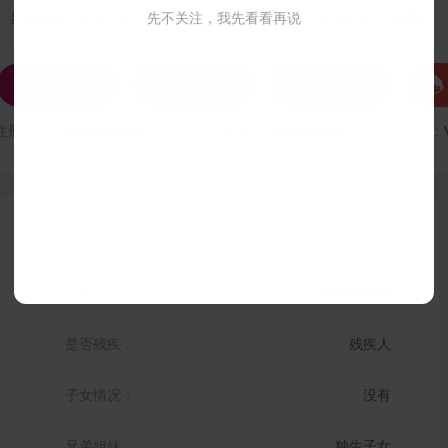
县城里有房老家也有房。希望找一个心地善良孝顺父母的另...
先不关注，我先看看再说
全部





发私信
打招呼
联系Ta
注册时间：
VIP会员可见
最后登录时间：
VIP会员可见
最后位置：
我的标签：
孝顺男,稳重
是否残疾：
残疾人
子女情况：
没有
兄弟姐妹：
独生子女