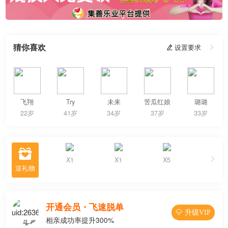
猜你喜欢
 设置要求

飞翔
Try
未来
苦瓜红娘
璐璐
22岁
41岁
34岁
37岁
33岁

X1
X1
X5
收到8份
开通会员・飞速脱单
 升级VIP
相亲成功率提升300%