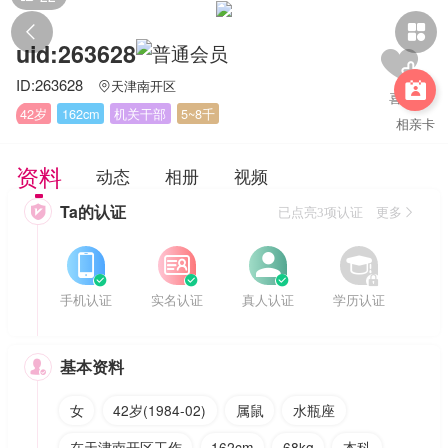


uid:263628
ID:263628
天津南开区


42岁
162cm
机关干部
5~8千
相亲卡
资料
动态
相册
视频
Ta的认证

已点亮3项认证 更多








手机认证
实名认证
真人认证
学历认证
基本资料

女
42岁(1984-02)
属鼠
水瓶座
在天津南开区工作
162cm
68kg
本科