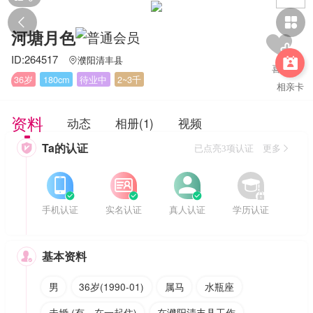


河塘月色
ID:264517
濮阳清丰县


36岁
180cm
待业中
2~3千
相亲卡
资料
动态
相册(1)
视频
Ta的认证

已点亮3项认证 更多








手机认证
实名认证
真人认证
学历认证
基本资料

男
36岁(1990-01)
属马
水瓶座
未婚 (有，在一起住)
在濮阳清丰县工作