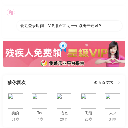

最近登录时间：VIP用户可见
点击开通VIP

猜你喜欢
 设置要求

美的
Try
艳艳
飞翔
未来
51岁
41岁
29岁
23岁
34岁