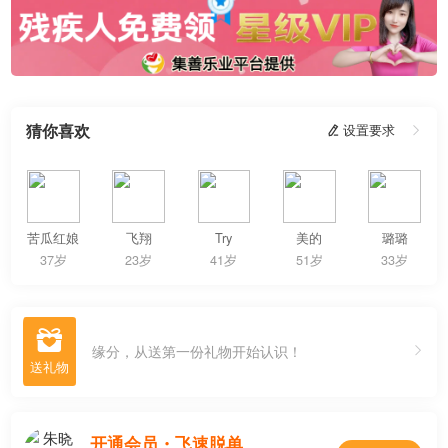
猜你喜欢
 设置要求

苦瓜红娘
飞翔
Try
美的
璐璐
37岁
23岁
41岁
51岁
33岁

缘分，从送第一份礼物开始认识！
开通会员・飞速脱单