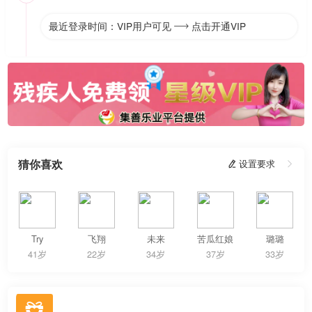
最近登录时间：VIP用户可见
点击开通VIP

猜你喜欢
 设置要求

Try
飞翔
未来
苦瓜红娘
璐璐
41岁
22岁
34岁
37岁
33岁
