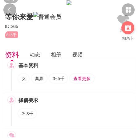


等你来爱
ID:265

3~5千
相亲卡
资料
动态
相册
视频
基本资料

女
离异
3~5千
查看更多
择偶要求

2~3千
