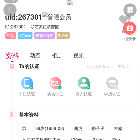


uid:267301
ID:267301
石家庄桥西区


39岁
170cm
市场/销售
5~8千
相亲卡
资料
动态
相册
视频
Ta的认证

已点亮3项认证 更多








手机认证
实名认证
真人认证
学历认证
基本资料

男
39岁(1986-08)
属虎
狮子座
未婚
在石家庄桥西区工作
170cm
71kg
初中