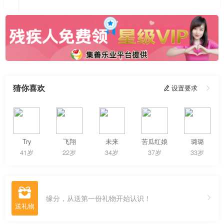
猜你喜欢
 设置要求

Try
飞翔
未来
苦瓜红娘
璐璐
41岁
22岁
34岁
37岁
33岁

缘分，从送第一份礼物开始认识！