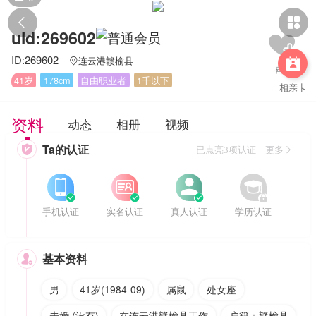


uid:269602
ID:269602
连云港赣榆县


41岁
178cm
自由职业者
1千以下
相亲卡
资料
动态
相册
视频
Ta的认证

已点亮3项认证 更多








手机认证
实名认证
真人认证
学历认证
基本资料

男
41岁(1984-09)
属鼠
处女座
未婚 (没有)
在连云港赣榆县工作
户籍：赣榆县