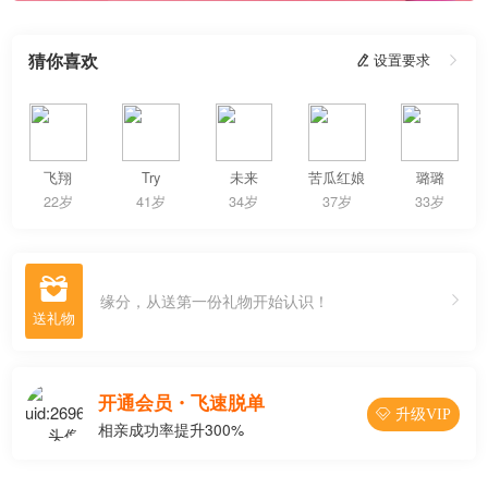
猜你喜欢
 设置要求

飞翔
Try
未来
苦瓜红娘
璐璐
22岁
41岁
34岁
37岁
33岁

缘分，从送第一份礼物开始认识！
开通会员・飞速脱单
 升级VIP
相亲成功率提升300%