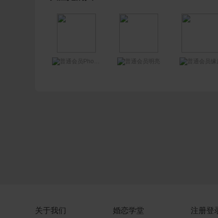
Phoenix
明亮
缘
关于我们
婚恋学堂
注册登