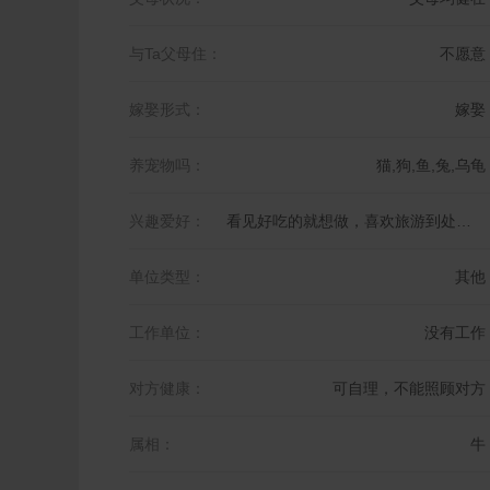
与Ta父母住：
不愿意
嫁娶形式：
嫁娶
养宠物吗：
猫,狗,鱼,兔,乌龟
兴趣爱好：
看见好吃的就想做，喜欢旅游到处去看看
单位类型：
其他
工作单位：
没有工作
对方健康：
可自理，不能照顾对方
属相：
牛