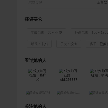
宗教信仰：
基督教
择偶要求
年龄范围：
36～44岁
身高范围：
150～175
婚况：
未婚
子女：
没有
房子：
已购
看过她的人
uid:296657
蔡广和
杨
关注她的人