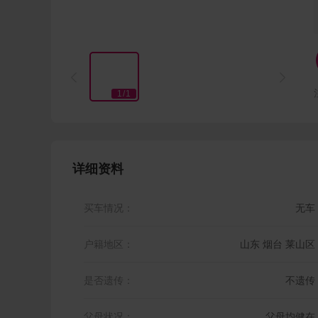


1
/
1
详细资料
买车情况：
无车
户籍地区：
山东 烟台 莱山区
是否遗传：
不遗传
父母状况：
父母均健在