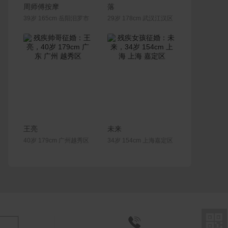
联系Ta
联系Ta
周师傅按摩
落
39岁 165cm 岳阳汨罗市
29岁 178cm 武汉江汉区
联系Ta
联系Ta
王亮
未来
40岁 179cm 广州越秀区
34岁 154cm 上海嘉定区

