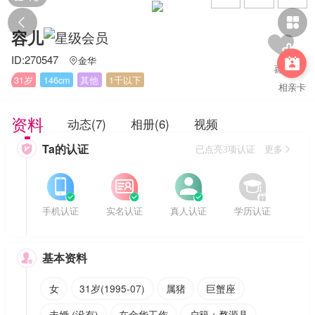


容儿
ID:270547
金华


31岁
146cm
其他
1千以下
相亲卡
资料
动态(7)
相册(6)
视频
Ta的认证

已点亮3项认证 更多








手机认证
实名认证
真人认证
学历认证
基本资料

女
31岁(1995-07)
属猪
巨蟹座
未婚 (没有)
在金华工作
户籍：婺源县