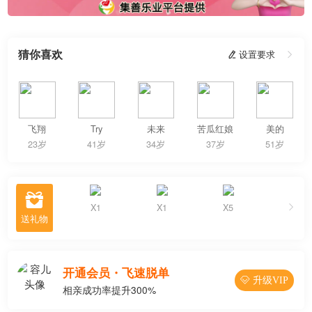
猜你喜欢
 设置要求

飞翔
Try
未来
苦瓜红娘
美的
23岁
41岁
34岁
37岁
51岁

X1
X1
X5
收到30份
开通会员・飞速脱单
 升级VIP
相亲成功率提升300%