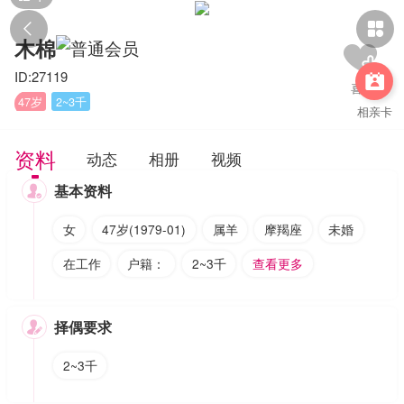


木棉
ID:27119

47岁
2~3千
相亲卡
资料
动态
相册
视频
基本资料

女
47岁(1979-01)
属羊
摩羯座
未婚
在工作
户籍：
2~3千
查看更多
择偶要求

2~3千