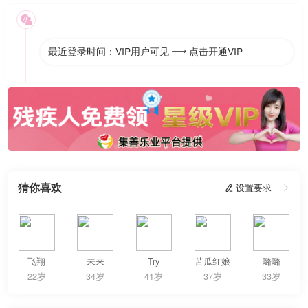

最近登录时间：VIP用户可见
点击开通VIP

猜你喜欢
 设置要求

飞翔
未来
Try
苦瓜红娘
璐璐
22岁
34岁
41岁
37岁
33岁