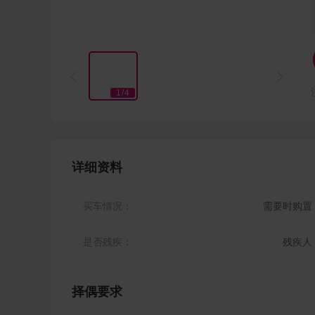


1
/
4
详细资料
买车情况：
需要时购置
是否残疾：
残疾人
择偶要求