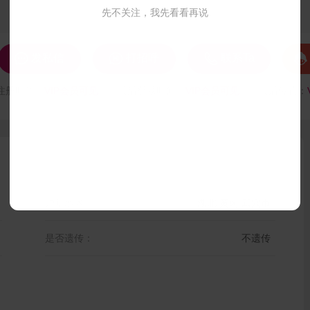
先不关注，我先看看再说




发私信
打招呼
联系Ta
注册时间：
VIP会员可见
最后登录时间：
VIP会员可见
最后位置：
户籍地区：
湖北 黄冈 武穴市
是否遗传：
不遗传