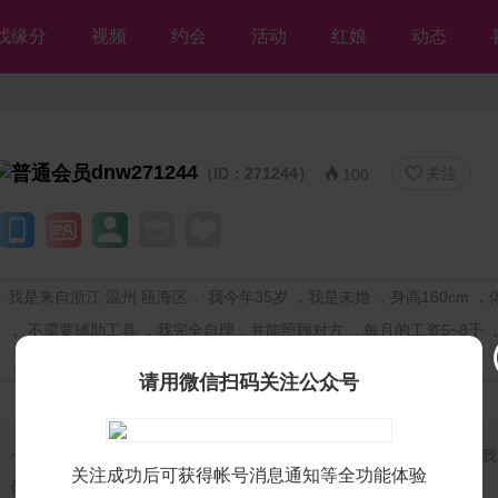
找缘分
视频
约会
活动
红娘
动态
dnw271244
（ID：271244）
关注


100
我是来自浙江 温州 瓯海区， 我今年35岁 ，我是未婚 ，身高160cm ，体
， 不需要辅助工具 ，我完全自理，并能照顾对方 ，每月的工资5~8千 
，目前做技术人员 ，家里与父母同住
请用微信扫码关注公众号
个人独白：
我是残疾人征婚【等你网】的帅哥会员❤dnw271244❤，
关注成功后可获得帐号消息通知等全功能体验
你，但愿不离不弃💘