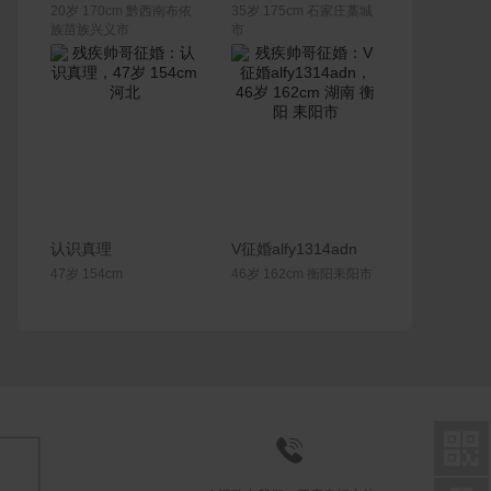
20岁 170cm 黔西南布依
35岁 175cm 石家庄藁城
族苗族兴义市
市
联系Ta
联系Ta
认识真理
V征婚alfy1314adn
47岁 154cm
46岁 162cm 衡阳耒阳市

