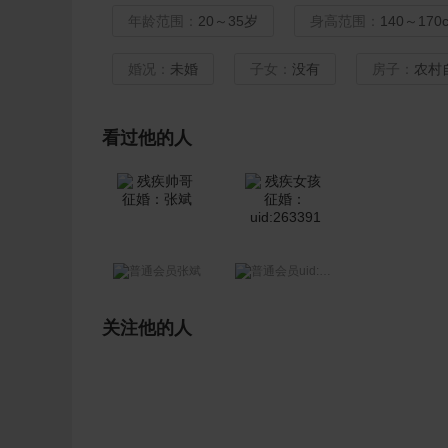
年龄范围：
20～35岁
身高范围：
140～170
婚况：
未婚
子女：
没有
房子：
农村
看过他的人
uid:263391
张斌
关注他的人