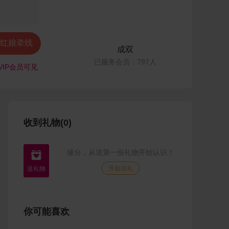
红娘牵线
成双
已服务会员：797人
VIP会员可见
收到礼物(0)
缘分，从送第一份礼物开始认识！

开始送礼
你可能喜欢