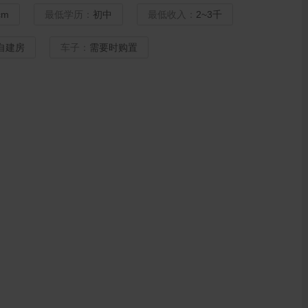
cm
最低学历：
初中
最低收入：
2~3千
自建房
车子：
需要时购置