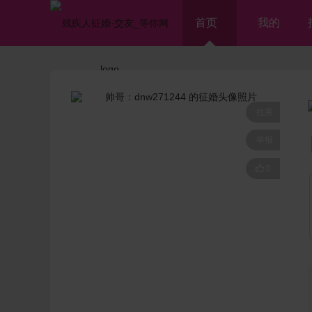
首页
我的
拉黑
举报

0