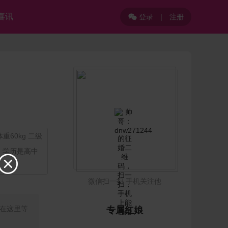
喜讯
登录
|
注册

重60kg 二级
，学历是高中

微信扫一扫 手机关注他
我在这里等
专属红娘