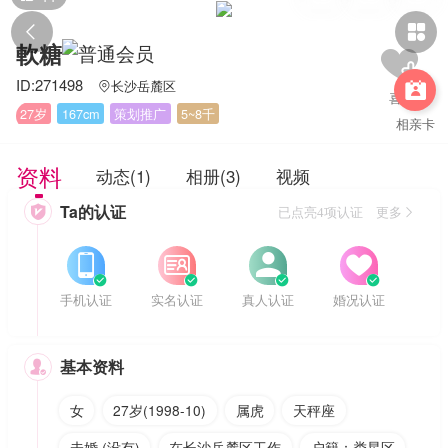


軟糖
ID:271498
长沙岳麓区


27岁
167cm
策划推广
5~8千
相亲卡
资料
动态(1)
相册(3)
视频
Ta的认证

已点亮4项认证 更多








手机认证
实名认证
真人认证
婚况认证
基本资料

女
27岁(1998-10)
属虎
天秤座
未婚 (没有)
在长沙岳麓区工作
户籍：娄星区