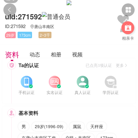


uid:271592
ID:271592
唐山丰南区


29岁
173cm
2~3千
相亲卡
资料
动态
相册
视频
Ta的认证

已点亮3项认证 更多








手机认证
实名认证
真人认证
学历认证
基本资料

男
29岁(1996-09)
属鼠
天秤座
在唐山丰南区工作
户籍：丰南区
173cm