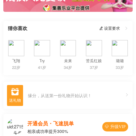
猜你喜欢
 设置要求

飞翔
Try
未来
苦瓜红娘
璐璐
22岁
41岁
34岁
37岁
33岁

缘分，从送第一份礼物开始认识！
开通会员・飞速脱单
 升级VIP
相亲成功率提升300%