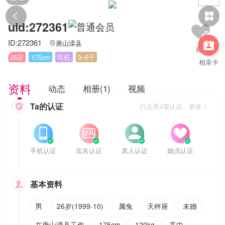


uid:272361
ID:272361
唐山滦县


26岁
175cm
司机
3~5千
相亲卡
资料
动态
相册(1)
视频
Ta的认证

已点亮4项认证 更多








手机认证
实名认证
真人认证
婚况认证
基本资料

男
26岁(1999-10)
属兔
天秤座
未婚
在唐山滦县工作
175cm
120kg
高中