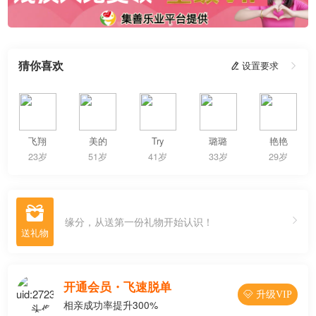
猜你喜欢
 设置要求

飞翔
美的
Try
璐璐
艳艳
23岁
51岁
41岁
33岁
29岁

缘分，从送第一份礼物开始认识！
开通会员・飞速脱单
 升级VIP
相亲成功率提升300%