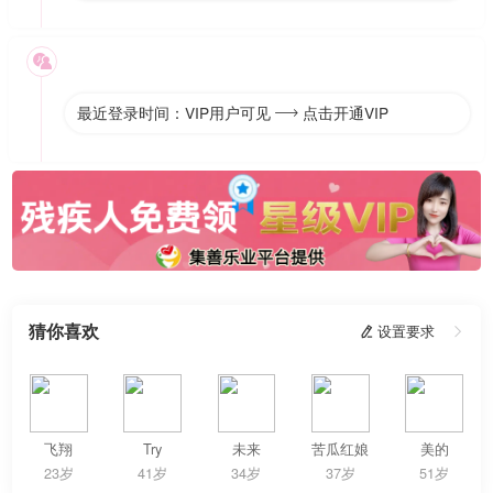

最近登录时间：VIP用户可见
点击开通VIP

猜你喜欢
 设置要求

飞翔
Try
未来
苦瓜红娘
美的
23岁
41岁
34岁
37岁
51岁