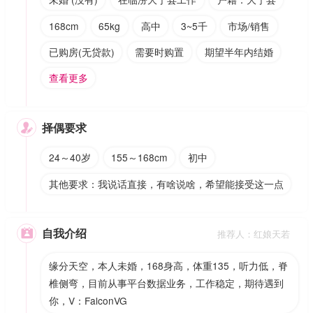
168cm
65kg
高中
3~5千
市场/销售
已购房(无贷款)
需要时购置
期望半年内结婚
查看更多
择偶要求

24～40岁
155～168cm
初中
其他要求：我说话直接，有啥说啥，希望能接受这一点
自我介绍

推荐人：红娘天若
缘分天空，本人未婚，168身高，体重135，听力低，脊
椎侧弯，目前从事平台数据业务，工作稳定，期待遇到
你，V：FalconVG