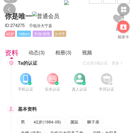


你是唯一
ID:274275
临汾大宁县


42岁
168cm
市场/销售
3~5千
相亲卡
资料
动态(3)
相册(3)
视频
Ta的认证

已点亮3项认证 更多








手机认证
实名认证
真人认证
学历认证
基本资料

男
42岁(1984-08)
属鼠
狮子座
未婚 (没有)
在临汾大宁县工作
户籍：大宁县