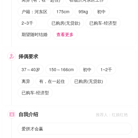
户籍：河东区
175cm
95kg
初中
2~3千
已购房(无贷款)
已购车-经济型
期望随时结婚
查看更多
择偶要求

37～40岁
150～166cm
初中
1~2千
离异
有，在一起住
已购房(无贷款)
已购车-经济型
自我介绍

推荐人：红娘红艳
爱拼才会赢