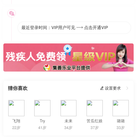

最近登录时间：VIP用户可见
点击开通VIP

猜你喜欢
 设置要求

飞翔
Try
未来
苦瓜红娘
璐璐
22岁
41岁
34岁
37岁
33岁