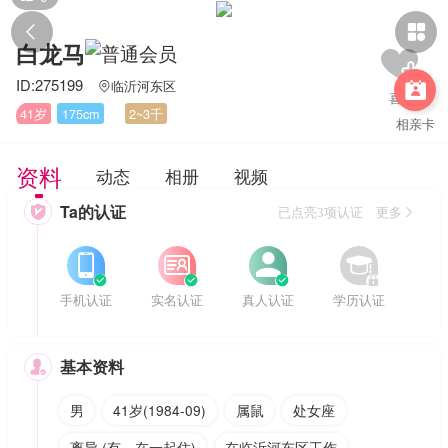


白龙马
ID:275199
临沂河东区


41岁
175cm
2~3千
相亲卡
资料
动态
相册
视频
Ta的认证

已点亮3项认证 更多








手机认证
实名认证
真人认证
学历认证
基本资料

男
41岁(1984-09)
属鼠
处女座
离异 (有，在一起住)
在临沂河东区工作