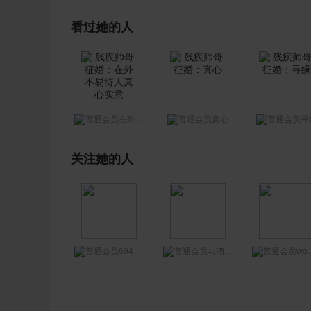
看过她的人
在外不易待人真心实意
真心
寻
关注她的人
694882924
womeiid
与酒初恋