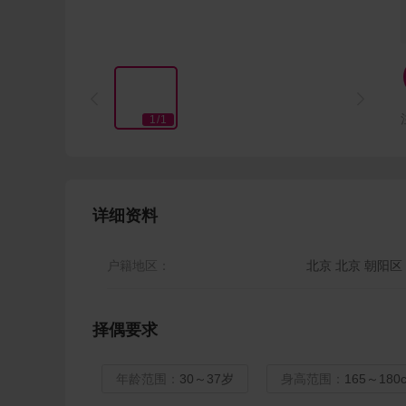


1
/
1
详细资料
户籍地区：
北京 北京 朝阳区
择偶要求
年龄范围：
30～37岁
身高范围：
165～180