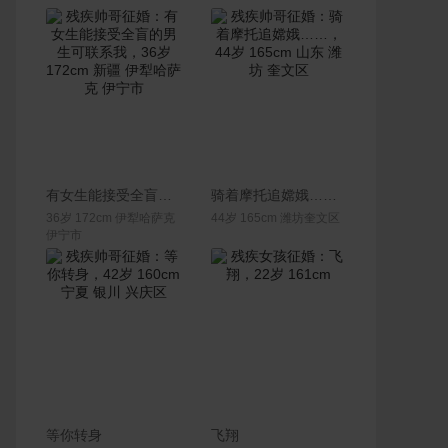
联系Ta
联系Ta
有女生能接受全盲的男生可联系我
骑着摩托追嫦娥……
36岁 172cm 伊犁哈萨克
44岁 165cm 潍坊奎文区
伊宁市
联系Ta
联系Ta
等你转身
飞翔