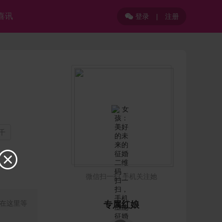
喜讯
登录
|
注册

千

微信扫一扫 手机关注她
在这里等
专属红娘