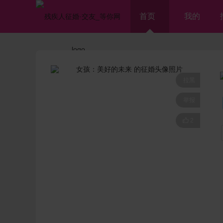
首页
我的
拉黑
举报

2