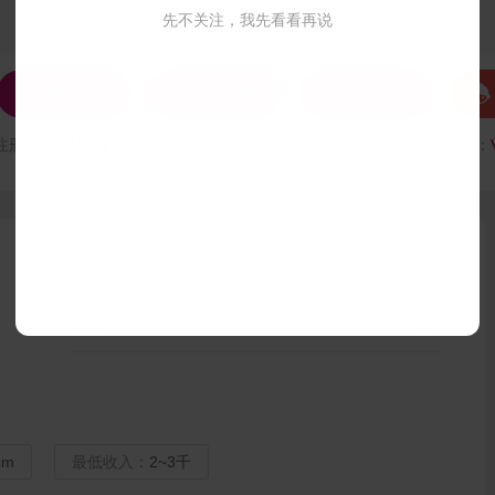
先不关注，我先看看再说




发私信
打招呼
联系Ta
注册时间：
VIP会员可见
最后登录时间：
VIP会员可见
最后位置：
民族：
汉
cm
最低收入：
2~3千