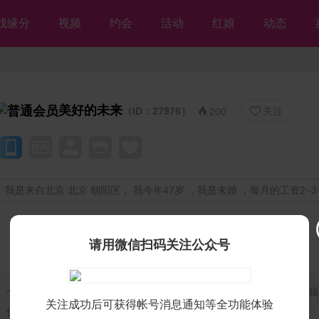
找缘分
视频
约会
活动
红娘
动态
美好的未来
（ID：27976）
关注


200
我是来自北京 北京 朝阳区， 我今年47岁 ，我是未婚 ，每月的工资2~3
请用微信扫码关注公众号
个人独白：
我是残疾人征婚【等你网】的美女会员♡美好的未来♡，我
关注成功后可获得帐号消息通知等全功能体验
你，但愿不离不弃💘