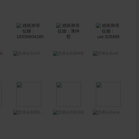
18336604185
uid:328489
缘
薄仲哲
wuyingbiao79
廊坊寻缘
鼓浪雨