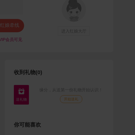
红娘牵线
进入红娘大厅
VIP会员可见
收到礼物(0)
缘分，从送第一份礼物开始认识！

开始送礼
你可能喜欢