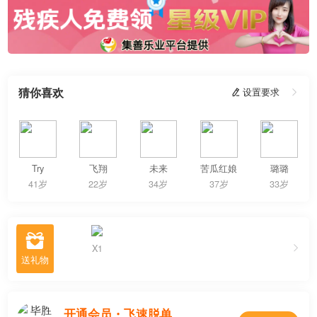
猜你喜欢
 设置要求

Try
飞翔
未来
苦瓜红娘
璐璐
41岁
22岁
34岁
37岁
33岁

X1
收到1份
开通会员・飞速脱单