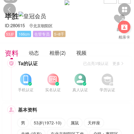


毕胜
ID:280615
北京朝阳区


53岁
166cm
仓管专员
5~8千
相亲卡
资料
动态
相册(2)
视频
Ta的认证

已点亮3项认证 更多








手机认证
实名认证
真人认证
学历认证
基本资料

男
53岁(1972-10)
属鼠
天秤座
未婚 (没有)
在北京朝阳区工作
户籍：赛罕区