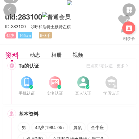


uid:283100
ID:283100
呼和浩特土默特左旗


42岁
165cm
5~8千
相亲卡
资料
动态
相册
视频
Ta的认证

已点亮3项认证 更多








手机认证
实名认证
真人认证
学历认证
基本资料

男
42岁(1984-05)
属鼠
金牛座
未婚 (没有)
在呼和浩特土默特左旗工作