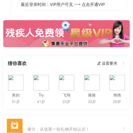
最近登录时间：VIP用户可见
点击开通VIP

猜你喜欢
 设置要求

美的
Try
飞翔
璐璐
艳艳
51岁
41岁
23岁
33岁
29岁

缘分，从送第一份礼物开始认识！