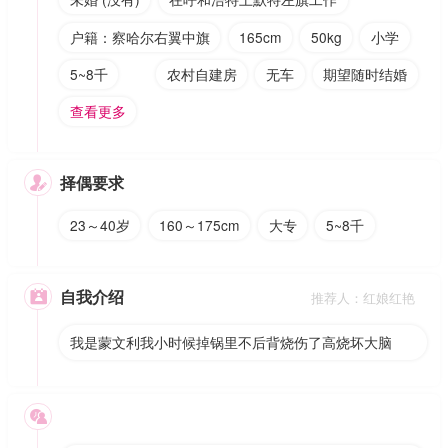
户籍：察哈尔右翼中旗
165cm
50kg
小学
5~8千
农村自建房
无车
期望随时结婚
查看更多
择偶要求

23～40岁
160～175cm
大专
5~8千
自我介绍

推荐人：红娘红艳
我是蒙文利我小时候掉锅里不后背烧伤了高烧坏大脑
