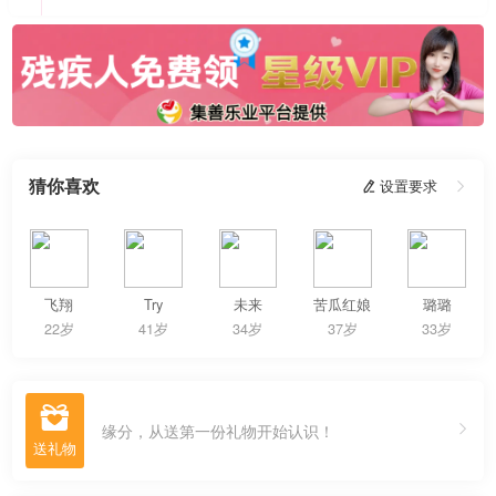
猜你喜欢
 设置要求

飞翔
Try
未来
苦瓜红娘
璐璐
22岁
41岁
34岁
37岁
33岁

缘分，从送第一份礼物开始认识！