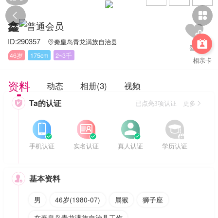


鑫
ID:290357
秦皇岛青龙满族自治县


46岁
175cm
2~3千
相亲卡
资料
动态
相册(3)
视频
Ta的认证

已点亮3项认证 更多








手机认证
实名认证
真人认证
学历认证
基本资料

男
46岁(1980-07)
属猴
狮子座
在秦皇岛青龙满族自治县工作