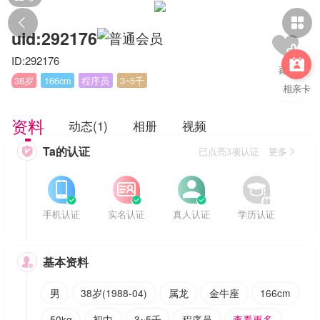


uid:292176
ID:292176

38岁
166cm
程序员
3~5千
相亲卡
资料
动态(1)
相册
视频
Ta的认证

已点亮3项认证 更多








手机认证
实名认证
真人认证
学历认证
基本资料

男
38岁(1988-04)
属龙
金牛座
166cm
50kg
初中
3~5千
程序员
查看更多