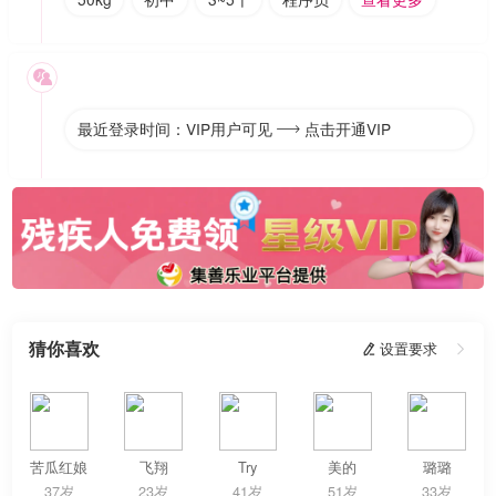

最近登录时间：VIP用户可见
点击开通VIP

猜你喜欢
 设置要求

苦瓜红娘
飞翔
Try
美的
璐璐
37岁
23岁
41岁
51岁
33岁