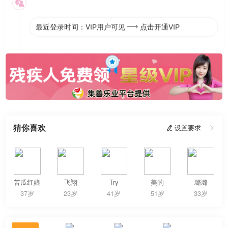

最近登录时间：VIP用户可见
点击开通VIP

猜你喜欢
 设置要求

苦瓜红娘
飞翔
Try
美的
璐璐
37岁
23岁
41岁
51岁
33岁