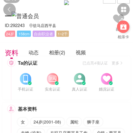


一
ID:292243
驻马店西平县


24岁
158cm
自由职业者
1~2千
相亲卡
资料
动态
相册(2)
视频
Ta的认证

已点亮4项认证 更多








手机认证
实名认证
真人认证
婚况认证
基本资料

女
24岁(2001-08)
属蛇
狮子座
未婚 (没有)
在驻马店西平县工作
户籍：西平县