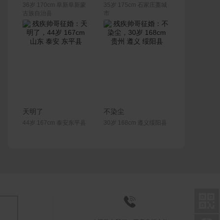
36岁 170cm 阜新阜新蒙
35岁 175cm 石家庄藁城
古族自治县
市
联系Ta
联系Ta
天明了
不染尘
44岁 167cm 泰安东平县
30岁 168cm 遵义绥阳县

