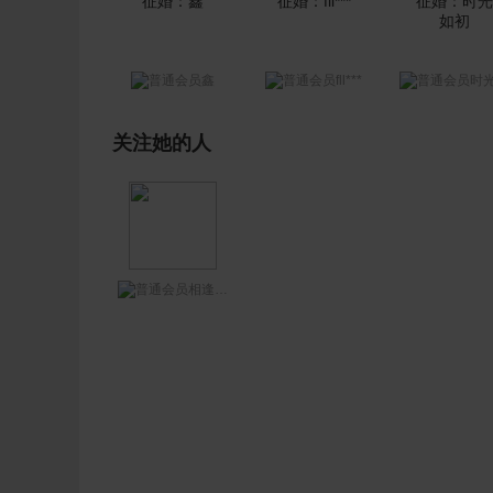
fll***
鑫
时光如
关注她的人
相逢何必曾相识