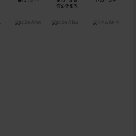
初
陌路
相逢何必曾相识
如意