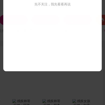
先不关注，我先看看再说




发私信
打招呼
联系Ta
注册时间：
VIP会员可见
最后登录时间：
VIP会员可见
最后位置：