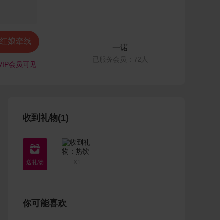
红娘牵线
一诺
已服务会员：72人
VIP会员可见
收到礼物(1)

X1
你可能喜欢