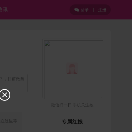
喜讯
登录
|
注册

高中 ，目前做自

微信扫一扫 手机关注她
我在这里等
专属红娘