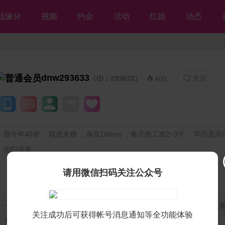
找缘分
视频
约会
活动
红娘
动态
dnw293633
（ID：293633）
关注


400
我今年40岁 ，我是未婚 ，身高160cm ，每月的工资2~3千 ，学历是
由职业者
请用微信扫码关注公众号
个人独白：
我是残疾人征婚【等你网】的美女会员♡dnw293633♡，
关注成功后可获得帐号消息通知等全功能体验
你，但愿不离不弃💘