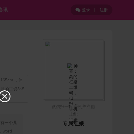
喜讯
登录
|
注册

65cm ，体
月的工资3~5

婚
微信扫一扫 手机关注他
，有一个儿
专属红娘
word，