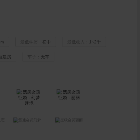
cm
最低学历：
初中
最低收入：
1~2千
自建房
车子：
无车
之恋
幻梦迷境
丽丽