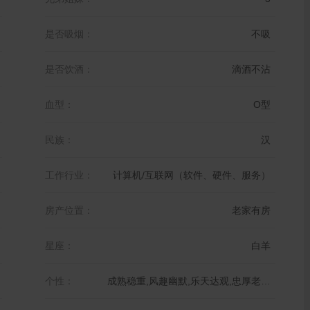
是否吸烟：
不吸
是否饮酒：
滴酒不沾
血型：
O型
民族：
汉
工作行业：
计算机/互联网（软件、硬件、服务）
房产位置：
老家有房
星座：
白羊
个性：
成熟稳重,风趣幽默,乐天达观,忠厚老实,温柔体贴,豪放不羁