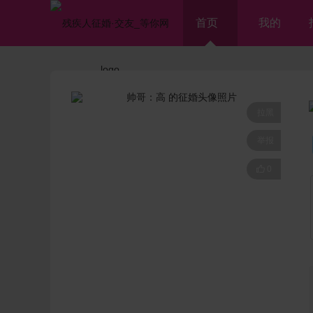
首页
我的
拉黑
举报

0