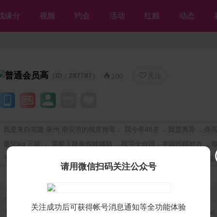
找缘分
视频
约会
活动
红娘
动态
高
（ID：297787）
关注


100
我是来自福建 泉州 南安市的残疾帅哥， 我今年48岁 ，我是离异 ，身高1
重50kg 三级 ， 需要上肢单假肢辅助 ，我完全自理，并能照顾对方 ，每
千 ，学历是大专 ，目前做私营业主 ，家里农村自建房 ，期望半年内结
请用微信扫码关注公众号
个人独白：
我是福建省泉州市南安柳城榕桥，78年，离婚，父母健在
关注成功后可获得帐号消息通知等全功能体验
子22岁，大学毕业，已上班，我是车祸左大腿截肢，双手灵活，会Exxl，