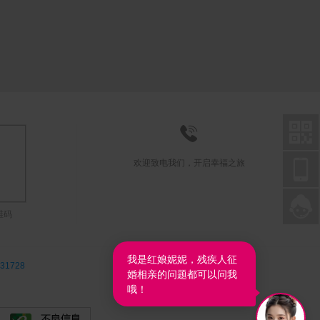



欢迎致电我们，开启幸福之旅

联系在线客服
维码
31728
我是红娘妮妮，残疾人征
婚相亲的问题都可以问我
哦！