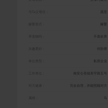
与Ta父母住：
愿意
嫁娶形式：
嫁娶
养宠物吗：
不喜欢养
兴趣爱好：
伏卧撑
单位类型：
私营企业
工作单位：
南安仑苍镇美宇路五号
对方健康：
完全自理，并能照顾对方
属相：
马