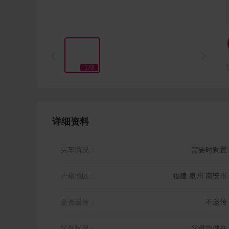


1
/
3
详细资料
买车情况：
需要时购置
户籍地区：
福建 泉州 南安市
是否遗传：
不遗传
父母状况：
父母均健在