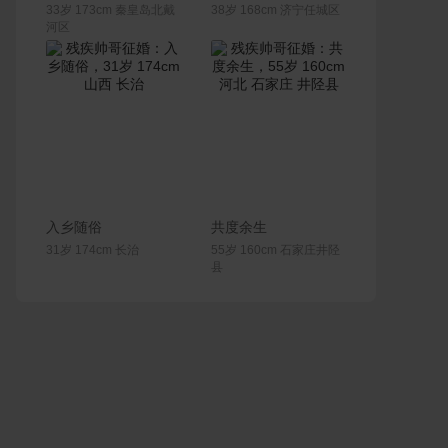
33岁 173cm 秦皇岛北戴
38岁 168cm 济宁任城区
河区
联系Ta
联系Ta
入乡随俗
共度余生
31岁 174cm 长治
55岁 160cm 石家庄井陉
县