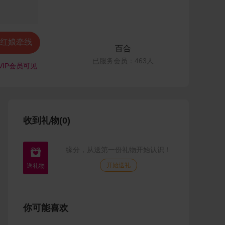
红娘牵线
百合
已服务会员：463人
VIP会员可见
收到礼物(0)
缘分，从送第一份礼物开始认识！

开始送礼
你可能喜欢