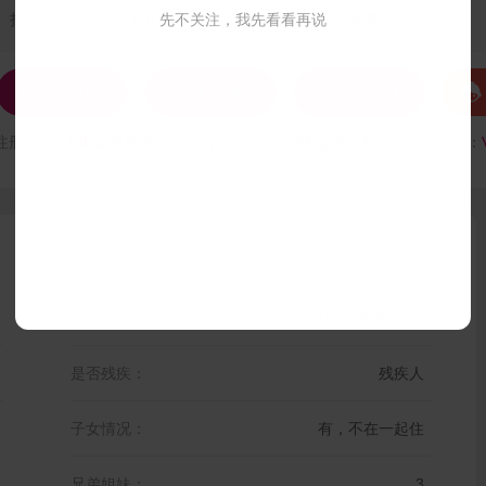
打字快，数字键也打的快，曾做镇残联联络员五...
先不关注，我先看看再说
全部





发私信
打招呼
联系Ta
注册时间：
VIP会员可见
最后登录时间：
VIP会员可见
最后位置：
我的标签：
酷男,幽默男,帅哥
是否残疾：
残疾人
子女情况：
有，不在一起住
兄弟姐妹：
3