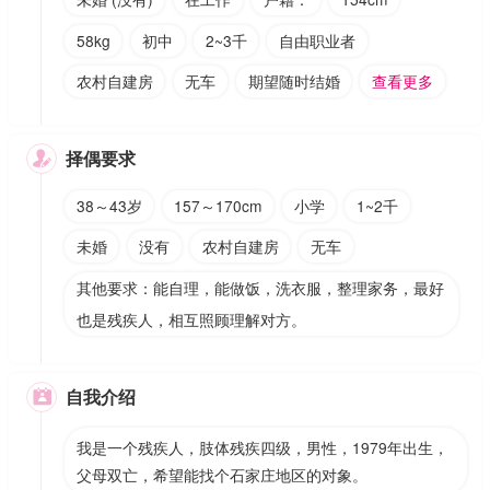
58kg
初中
2~3千
自由职业者
农村自建房
无车
期望随时结婚
查看更多
择偶要求

38～43岁
157～170cm
小学
1~2千
未婚
没有
农村自建房
无车
其他要求：能自理，能做饭，洗衣服，整理家务，最好
也是残疾人，相互照顾理解对方。
自我介绍

我是一个残疾人，肢体残疾四级，男性，1979年出生，
父母双亡，希望能找个石家庄地区的对象。