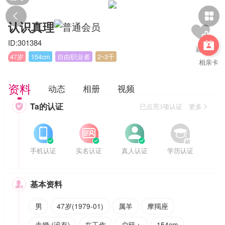


认识真理
ID:301384

47岁
154cm
自由职业者
2~3千
相亲卡
资料
动态
相册
视频
Ta的认证

已点亮3项认证 更多








手机认证
实名认证
真人认证
学历认证
基本资料

男
47岁(1979-01)
属羊
摩羯座
未婚 (没有)
在工作
户籍：
154cm