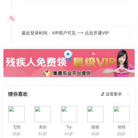

最近登录时间：VIP用户可见
点击开通VIP

猜你喜欢
 设置要求

飞翔
美的
Try
璐璐
艳艳
23岁
51岁
41岁
33岁
29岁