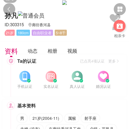


孙凡
ID:303315
廊坊香河县


21岁
180cm
自由职业者
5~8千
相亲卡
资料
动态
相册
视频
Ta的认证

已点亮4项认证 更多








手机认证
实名认证
真人认证
婚况认证
基本资料

男
21岁(2004-11)
属猴
射手座
未婚 (没有)
在廊坊香河县工作
户籍：平邑县