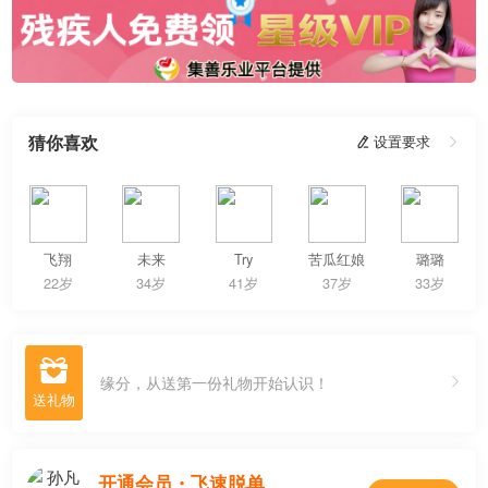
猜你喜欢
 设置要求

飞翔
未来
Try
苦瓜红娘
璐璐
22岁
34岁
41岁
37岁
33岁

缘分，从送第一份礼物开始认识！
开通会员・飞速脱单