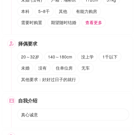
本科
5~8千
其他
有能力购房
需要时购置
期望随时结婚
查看更多
择偶要求

20～32岁
140～180cm
没上学
1千以下
未婚
没有
住单位房
无车
其他要求：好好过日子的就行
自我介绍

真心诚意