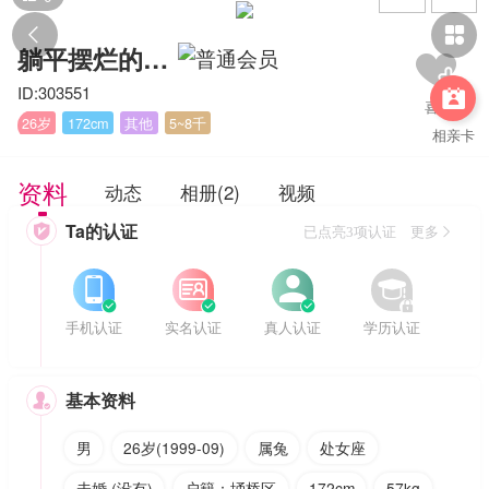


躺平摆烂的ZLF
ID:303551

26岁
172cm
其他
5~8千
相亲卡
资料
动态
相册(2)
视频
Ta的认证

已点亮3项认证 更多








手机认证
实名认证
真人认证
学历认证
基本资料

男
26岁(1999-09)
属兔
处女座
未婚 (没有)
户籍：埇桥区
172cm
57kg