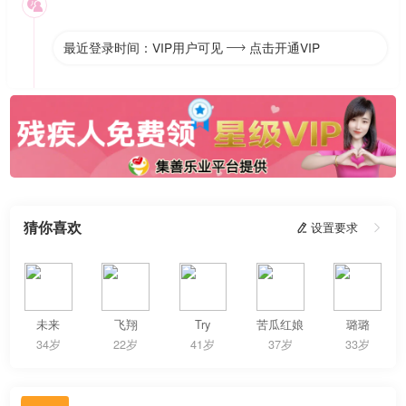

最近登录时间：VIP用户可见
点击开通VIP

猜你喜欢
 设置要求

未来
飞翔
Try
苦瓜红娘
璐璐
34岁
22岁
41岁
37岁
33岁