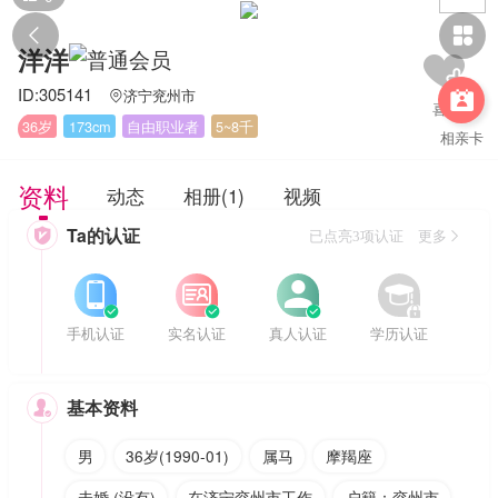


洋洋
ID:305141
济宁兖州市


36岁
173cm
自由职业者
5~8千
相亲卡
资料
动态
相册(1)
视频
Ta的认证

已点亮3项认证 更多








手机认证
实名认证
真人认证
学历认证
基本资料

男
36岁(1990-01)
属马
摩羯座
未婚 (没有)
在济宁兖州市工作
户籍：兖州市