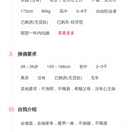
173cm
80kg
高中
5~8千
自由职业者
已购房(无贷款)
已购车-经济型
期望一年内结婚
查看更多
择偶要求

28～39岁
155～166cm
初中
2~3千
离异
没有
已购房(无贷款)
无车
其他要求：不泡吧，不喝酒，孝顺父母，没有公主病
自我介绍

会做饭，会做家务，暖男一枚，不抽烟，不喝酒