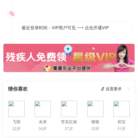

最近登录时间：VIP用户可见
点击开通VIP

猜你喜欢
 设置要求

飞翔
未来
苦瓜红娘
璐璐
莉宝
22岁
34岁
37岁
33岁
31岁