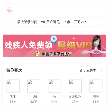

最近登录时间：VIP用户可见
点击开通VIP

猜你喜欢
 设置要求

未来
飞翔
Try
苦瓜红娘
璐璐
34岁
22岁
41岁
37岁
33岁