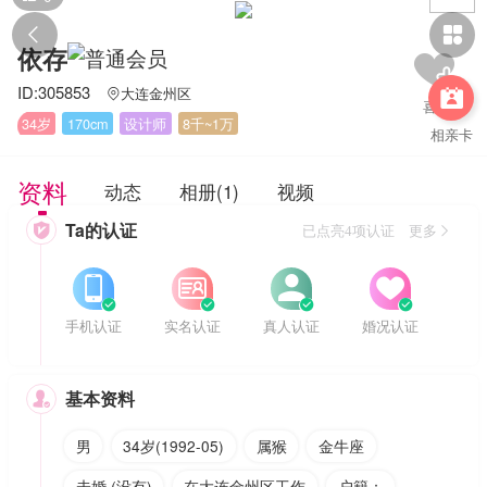


依存
ID:305853
大连金州区


34岁
170cm
设计师
8千~1万
相亲卡
资料
动态
相册(1)
视频
Ta的认证

已点亮4项认证 更多








手机认证
实名认证
真人认证
婚况认证
基本资料

男
34岁(1992-05)
属猴
金牛座
未婚 (没有)
在大连金州区工作
户籍：