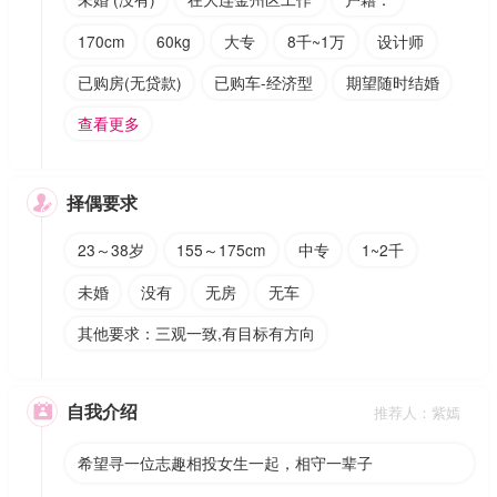
170cm
60kg
大专
8千~1万
设计师
已购房(无贷款)
已购车-经济型
期望随时结婚
查看更多
择偶要求

23～38岁
155～175cm
中专
1~2千
未婚
没有
无房
无车
其他要求：三观一致,有目标有方向
自我介绍

推荐人：紫嫣
希望寻一位志趣相投女生一起，相守一辈子