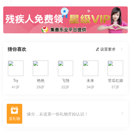
猜你喜欢
 设置要求

Try
艳艳
飞翔
未来
苦瓜红娘
41岁
29岁
22岁
34岁
37岁

缘分，从送第一份礼物开始认识！