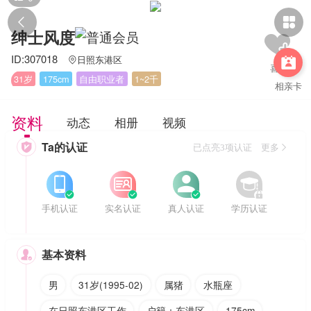


绅士风度
ID:307018
日照东港区


31岁
175cm
自由职业者
1~2千
相亲卡
资料
动态
相册
视频
Ta的认证

已点亮3项认证 更多








手机认证
实名认证
真人认证
学历认证
基本资料

男
31岁(1995-02)
属猪
水瓶座
在日照东港区工作
户籍：东港区
175cm