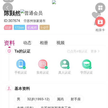


陈颢然
ID:307674
苏州张家港市


32岁
172cm
机械师
1~2千
相亲卡
资料
动态
相册
视频
Ta的认证

已点亮4项认证 更多








手机认证
实名认证
真人认证
学历认证
基本资料

男
32岁(1993-12)
属鸡
射手座
未婚 (没有)
在苏州张家港市工作