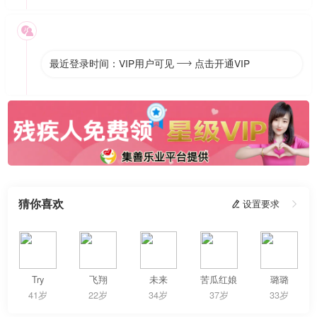

最近登录时间：VIP用户可见
点击开通VIP

猜你喜欢
 设置要求

Try
飞翔
未来
苦瓜红娘
璐璐
41岁
22岁
34岁
37岁
33岁