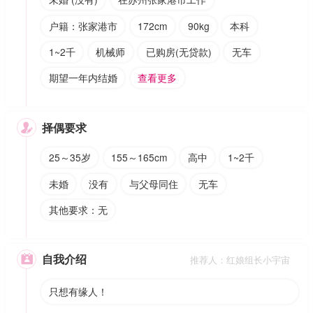
户籍：张家港市
172cm
90kg
本科
1~2千
机械师
已购房(无贷款)
无车
期望一年内结婚
查看更多
择偶要求

25～35岁
155～165cm
高中
1~2千
未婚
没有
与父母同住
无车
其他要求：无
自我介绍

推荐人：红娘组长小宇宙
只想有缘人！