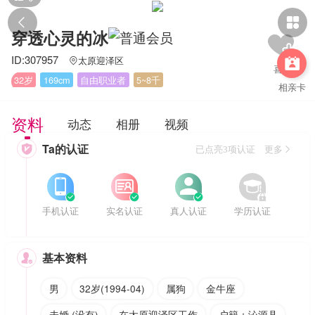


穿透心灵的冰
ID:307957
太原迎泽区


32岁
169cm
自由职业者
5~8千
相亲卡
资料
动态
相册
视频
Ta的认证

已点亮3项认证 更多








手机认证
实名认证
真人认证
学历认证
基本资料

男
32岁(1994-04)
属狗
金牛座
未婚 (没有)
在太原迎泽区工作
户籍：沁源县