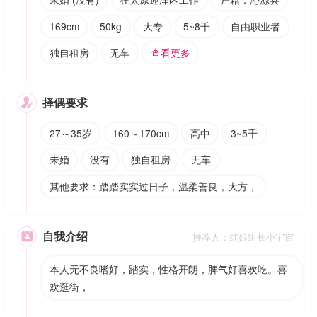
169cm
50kg
大专
5~8千
自由职业者
独自租房
无车
查看更多
择偶要求

27～35岁
160～170cm
高中
3~5千
未婚
没有
独自租房
无车
其他要求：踏踏实实过日子，温柔善良，大方，
自我介绍

推荐人：红娘组长小宇宙
本人无不良嗜好，踏实，性格开朗，脾气好喜欢吃。喜
欢逛街，