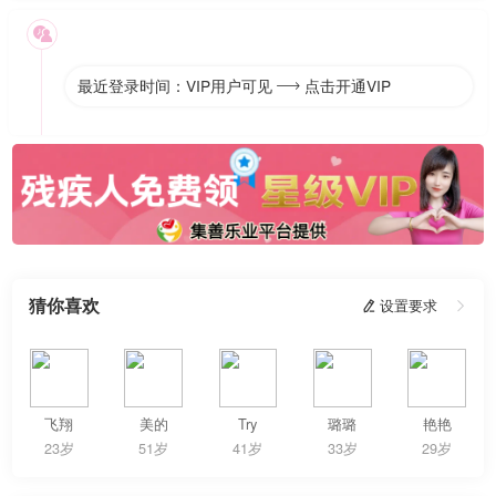

最近登录时间：VIP用户可见
点击开通VIP

猜你喜欢
 设置要求

飞翔
美的
Try
璐璐
艳艳
23岁
51岁
41岁
33岁
29岁