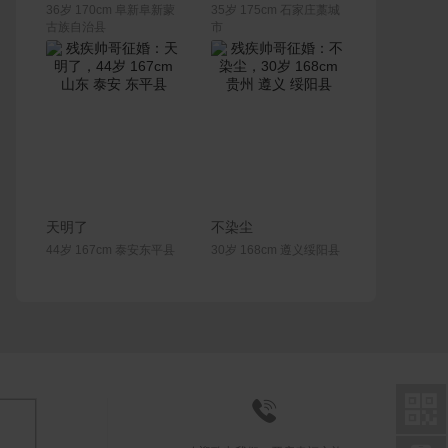
36岁 170cm 阜新阜新蒙
35岁 175cm 石家庄藁城
古族自治县
市
联系Ta
联系Ta
天明了
不染尘
44岁 167cm 泰安东平县
30岁 168cm 遵义绥阳县

