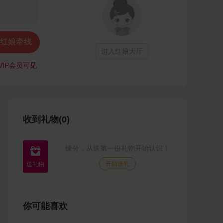

红娘牵线
进入红娘大厅
VIP会员可见
收到礼物(0)
缘分，从送第一份礼物开始认识！

开始送礼
你可能喜欢