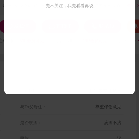
建一个温馨的家庭，经营属于我们的美好生活。如果你对我的...
先不关注，我先看看再说
全部




发私信
打招呼
联系Ta
注册时间：
VIP会员可见
最后登录时间：
VIP会员可见
最后位置：
户籍地区：
山东 泰安 肥城市
与Ta父母住：
尊重伴侣意见
是否饮酒：
滴酒不沾
民族：
汉