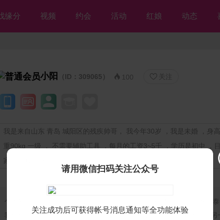
找缘分
视频
约会
活动
红娘
动态
小阳
（ID：309065）
关注


100
我是来自山东 青岛 城阳区的残疾帅哥， 我今年30岁 ，我是未婚 ，身高1
重90kg 一级 ， 不需要辅助工具 ，每月的工资3~5千 ，学历是初中 ，
家里已购房(无贷款)
请用微信扫码关注公众号
个人独白：
你好，我叫李扬，是听障人现在在青岛城阳工作，老家是泰
关注成功后可获得帐号消息通知等全功能体验
我性格外向、开朗，看电影。我希望遇到一名真心待我、善解人意的另