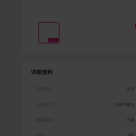


1
/
1
详细资料
买车情况：
无车
父母状况：
父母均健在
是否吸烟：
不吸
血型：
A型