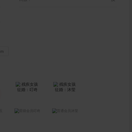
cm
玉
叮咚
沐莹