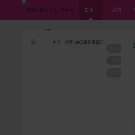
首页
我的
拉黑
举报

0