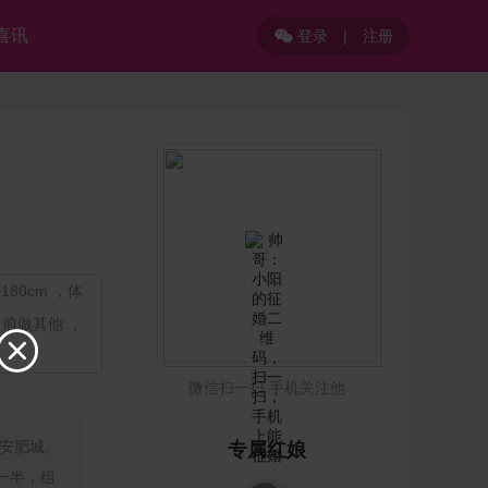
喜讯
登录
|
注册

80cm ，体
目前做其他 ，

微信扫一扫 手机关注他
安肥城。
专属红娘
一半，组