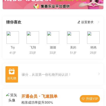
猜你喜欢
 设置要求

Try
飞翔
璐璐
美的
艳艳
41岁
23岁
33岁
51岁
29岁

缘分，从送第一份礼物开始认识！
开通会员・飞速脱单
 升级VIP
相亲成功率提升300%