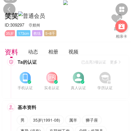


笑笑
ID:309297
郑州


35岁
173cm
教练
5~8千
相亲卡
资料
动态
相册
视频
Ta的认证

已点亮3项认证 更多








手机认证
实名认证
真人认证
学历认证
基本资料

男
35岁(1991-08)
属羊
狮子座
离异 (没有)
在郑州工作
户籍：临颍县