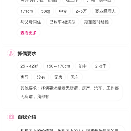
171cm
58kg
中专
2~5万
职业经理人
与父母同住
已购车-经济型
期望随时结婚
查看更多
择偶要求

25～42岁
150～170cm
初中
2~3千
离异
没有
无房
无车
其他要求：择偶要求婚姻无所谓，房产、汽车、工作都
无所谓，我都有
自我介绍

积极向上的价值观、乐观向上的人生观和开放包容的世