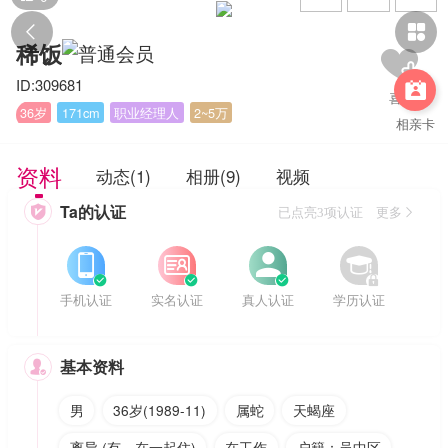


稀饭
ID:309681

36岁
171cm
职业经理人
2~5万
相亲卡
资料
动态(1)
相册(9)
视频
Ta的认证

已点亮3项认证 更多








手机认证
实名认证
真人认证
学历认证
基本资料

男
36岁(1989-11)
属蛇
天蝎座
离异 (有，在一起住)
在工作
户籍：吴中区