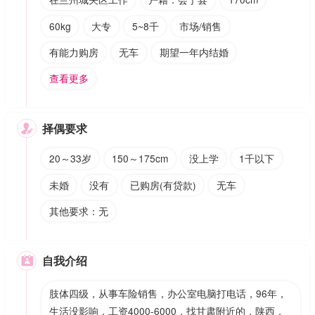
60kg
大专
5~8千
市场/销售
有能力购房
无车
期望一年内结婚
查看更多
择偶要求

20～33岁
150～175cm
没上学
1千以下
未婚
没有
已购房(有贷款)
无车
其他要求：无
自我介绍

肢体四级，从事车险销售，办公室电脑打电话，96年，
生活没影响，工资4000-6000，找甘肃附近的，陕西，