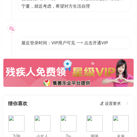
宁夏，就近考虑，希望对方生活自理

最近登录时间：VIP用户可见
点击开通VIP

猜你喜欢
 设置要求

飞翔
小女人
Try
璐璐
未来