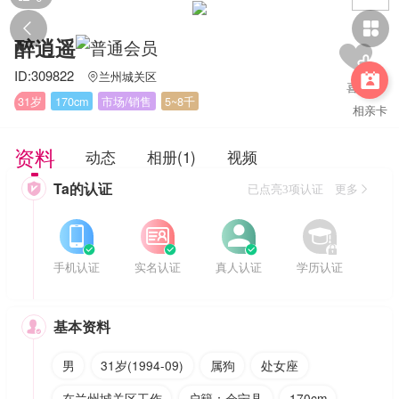


醉逍遥
ID:309822
兰州城关区


31岁
170cm
市场/销售
5~8千
相亲卡
资料
动态
相册(1)
视频
Ta的认证

已点亮3项认证 更多








手机认证
实名认证
真人认证
学历认证
基本资料

男
31岁(1994-09)
属狗
处女座
在兰州城关区工作
户籍：会宁县
170cm