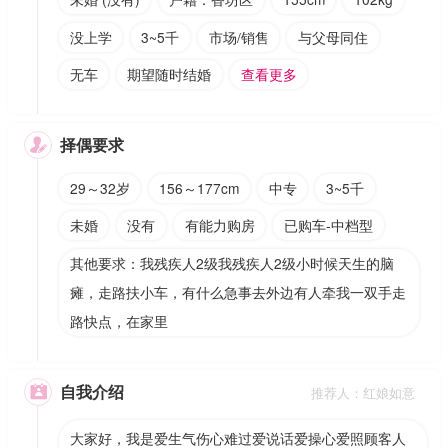
没上学
3~5千
市场/销售
与父母同住
无车
期望随时结婚
查看更多
择偶要求

29～32岁
156～177cm
中专
3~5千
未婚
没有
有能力购房
已购车-中档型
其他要求：我残疾人2级我残疾人2级小时候天生的脑
瘫，走路扶小车，有什么急事去外边有人牵我一双手走
路快点，在家里
自我介绍

推荐人：红娘如意
大家好，我是爱生气伤心难过爱说话爱操心爱照顾客人