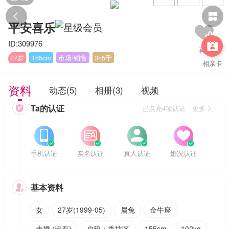


平安喜乐
ID:309976

27岁
155cm
市场/销售
3~5千
相亲卡
资料
动态(5)
相册(3)
视频
Ta的认证

已点亮4项认证 更多








手机认证
实名认证
真人认证
婚况认证
基本资料

女
27岁(1999-05)
属兔
金牛座
未婚 (没有)
户籍：香坊区
155cm
102kg