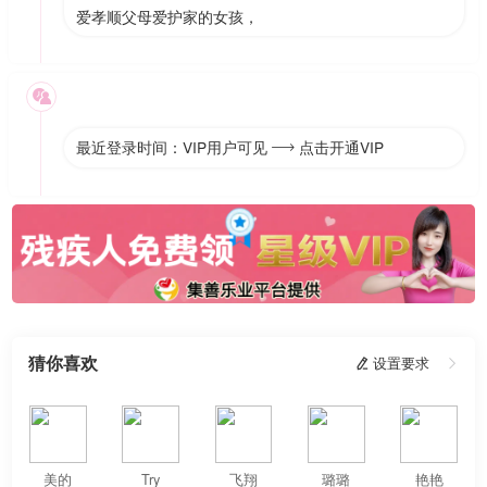
爱孝顺父母爱护家的女孩，

最近登录时间：VIP用户可见
点击开通VIP

猜你喜欢
 设置要求

美的
Try
飞翔
璐璐
艳艳