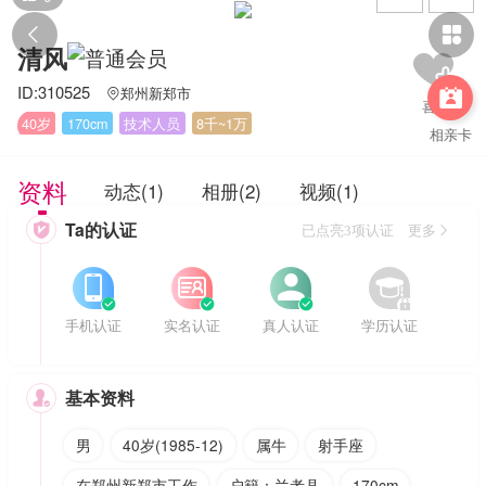


清风
ID:310525
郑州新郑市


40岁
170cm
技术人员
8千~1万
相亲卡
资料
动态(1)
相册(2)
视频(1)
Ta的认证

已点亮3项认证 更多








手机认证
实名认证
真人认证
学历认证
基本资料

男
40岁(1985-12)
属牛
射手座
在郑州新郑市工作
户籍：兰考县
170cm