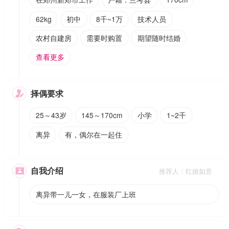
62kg
初中
8千~1万
技术人员
农村自建房
需要时购置
期望随时结婚
查看更多
择偶要求

25～43岁
145～170cm
小学
1~2千
离异
有，偶尔在一起住
自我介绍

推荐人：红娘如意
离异带一儿一女，在服装厂上班