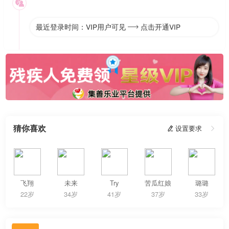

最近登录时间：VIP用户可见
点击开通VIP

猜你喜欢
 设置要求

飞翔
未来
Try
苦瓜红娘
璐璐
22岁
34岁
41岁
37岁
33岁