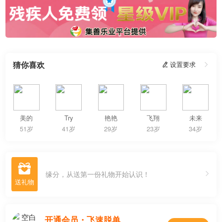
猜你喜欢
 设置要求

美的
Try
艳艳
飞翔
未来
51岁
41岁
29岁
23岁
34岁

缘分，从送第一份礼物开始认识！
开通会员・飞速脱单