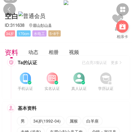


空白
ID:311638
眉山彭山县


34岁
170cm
水电工
5~8千
相亲卡
资料
动态
相册
视频
Ta的认证

已点亮3项认证 更多








手机认证
实名认证
真人认证
学历认证
基本资料

男
34岁(1992-04)
属猴
白羊座
未婚 (没有)
在眉山彭山县工作
户籍：宣汉县