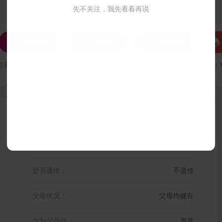
先不关注，我先看看再说




发私信
打招呼
联系Ta
注册时间：
VIP会员可见
最后登录时间：
VIP会员可见
最后位置：
我的标签：
孝顺男,酷男,责任心,经济适用男,憨直,感性男,事业男,睿智
是否遗传：
不遗传
父母状况：
父母均健在
与Ta父母住：
愿意