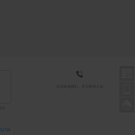



欢迎致电我们，开启幸福之旅

联系在线客服
维码
31728