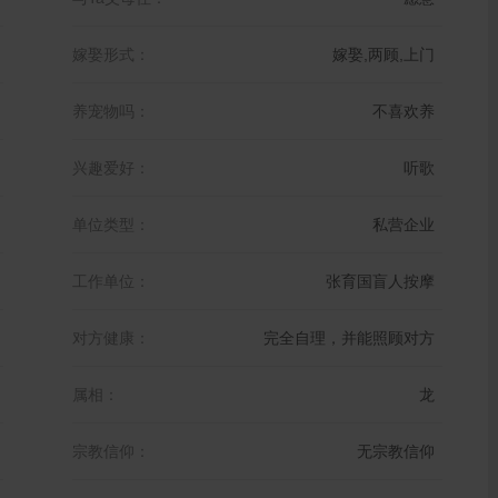
嫁娶形式：
嫁娶,两顾,上门
养宠物吗：
不喜欢养
兴趣爱好：
听歌
单位类型：
私营企业
工作单位：
张育国盲人按摩
对方健康：
完全自理，并能照顾对方
属相：
龙
宗教信仰：
无宗教信仰