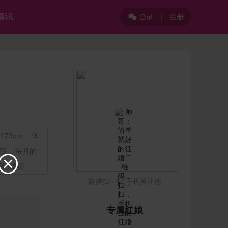
喜讯
登录
|
注册

73cm ，体
顾 ，每月的

随时结婚
微信扫一扫 手机关注他
专属红娘