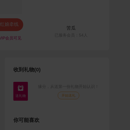
红娘牵线
苦瓜
已服务会员：54人
VIP会员可见
收到礼物(0)
缘分，从送第一份礼物开始认识！

开始送礼
你可能喜欢