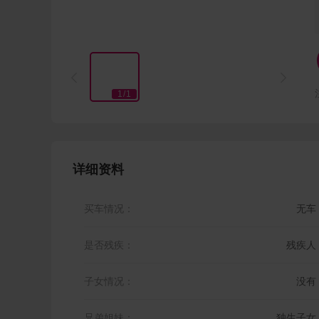


1
/
1
详细资料
买车情况：
无车
是否残疾：
残疾人
子女情况：
没有
兄弟姐妹：
独生子女