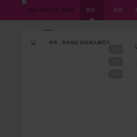
首页
我的
拉黑
举报

3