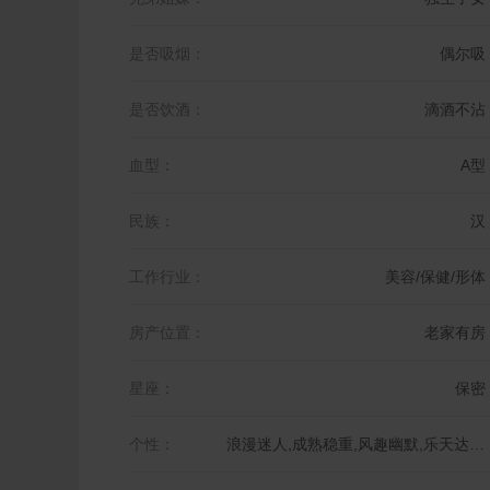
是否吸烟：
偶尔吸
是否饮酒：
滴酒不沾
血型：
A型
民族：
汉
工作行业：
美容/保健/形体
房产位置：
老家有房
星座：
保密
个性：
浪漫迷人,成熟稳重,风趣幽默,乐天达观,活泼可爱,忠厚老实