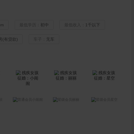
cm
最低学历：
初中
最低收入：
1千以下
房(有贷款)
车子：
无车
欣
小闹闹
丽丽
星空