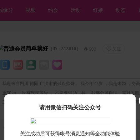
找缘分
视频
约会
活动
红娘
动态
简单就好
（ID：313810）
关注


600
我是来自四川 德阳 广汉市的残疾帅哥， 我今年27岁 ，我是未婚 ，身高1
重50kg ，没有残疾等级 ， 不需要辅助工具 ，我部分可自理，需对方照
工资5~8千 ，学历是中专 ，目前做推拿按摩 ，家里有能力购房 ，期望
请用微信扫码关注公众号
个人独白：
从事按摩推拿行业
关注成功后可获得帐号消息通知等全功能体验