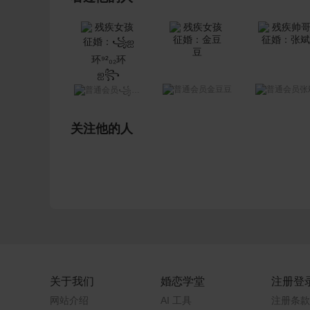
金豆豆
张
꧁ஐ环⁹²₀₂环ஐ꧂
关注他的人
关于我们
婚恋学堂
注册登
网站介绍
AI 工具
注册条款