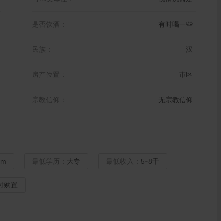
是否饮酒：
有时喝一些
民族：
汉
房产位置：
市区
宗教信仰：
无宗教信仰
cm
最低学历：
大专
最低收入：
5~8千
时购置