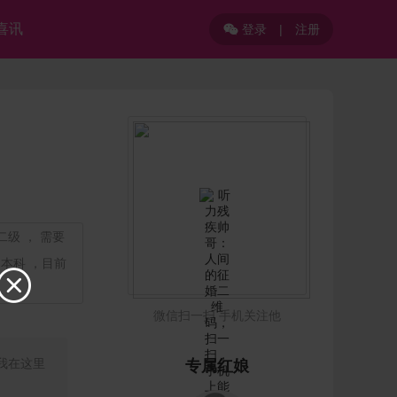
喜讯
登录
|
注册

二级 ， 需要
本科 ，目前

微信扫一扫 手机关注他
我在这里
专属红娘