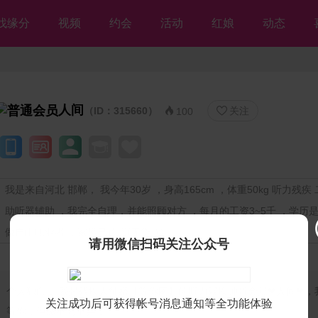
找缘分
视频
约会
活动
红娘
动态
人间
（ID：315660）
关注


100
我是来自河北 邯郸， 我今年30岁 ，身高165cm ，体重50kg 听力残疾 
助听器辅助 ，我完全自理，并能照顾对方 ，每月的工资3~5千 ，学历是
做自由职业者 ，家里已购房(无贷款)
请用微信扫码关注公众号
个人独白：
我是残疾人征婚【等你网】的听力残疾帅哥会员❤人间❤，
关注成功后可获得帐号消息通知等全功能体验
等你，但愿不离不弃💘