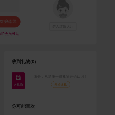
红娘牵线
进入红娘大厅
VIP会员可见
收到礼物(0)
缘分，从送第一份礼物开始认识！

开始送礼
你可能喜欢