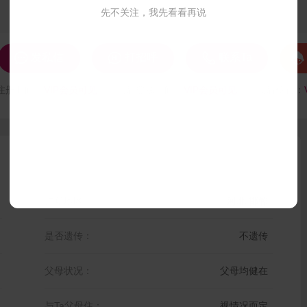
先不关注，我先看看再说




发私信
打招呼
联系Ta
注册时间：
VIP会员可见
最后登录时间：
VIP会员可见
最后位置：
户籍地区：
河北 邯郸
是否遗传：
不遗传
父母状况：
父母均健在
与Ta父母住：
视情况而定