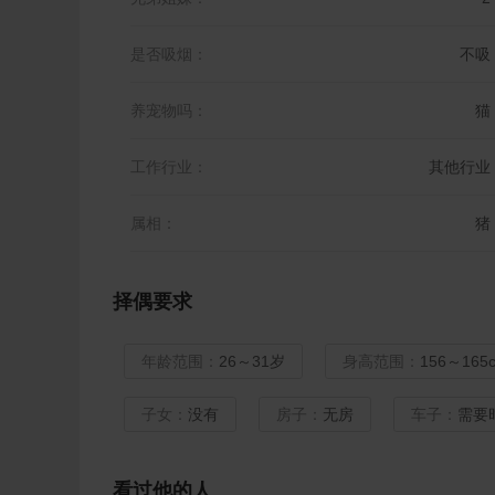
是否吸烟：
不吸
养宠物吗：
猫
工作行业：
其他行业
属相：
猪
择偶要求
年龄范围：
26～31岁
身高范围：
156～165
子女：
没有
房子：
无房
车子：
需要
看过他的人