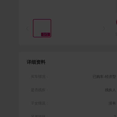


1
/
1
详细资料
买车情况：
已购车-经济型
是否残疾：
残疾人
子女情况：
没有
兄弟姐妹：
2