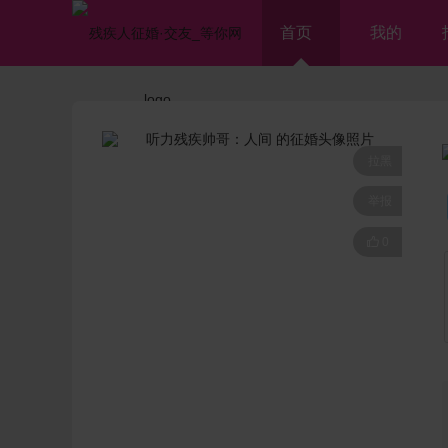
首页
我的
拉黑
举报

0