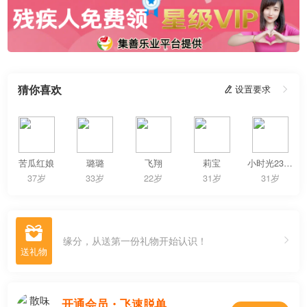
猜你喜欢
 设置要求

苦瓜红娘
璐璐
飞翔
莉宝
小时光231023
37岁
33岁
22岁
31岁
31岁

缘分，从送第一份礼物开始认识！
开通会员・飞速脱单