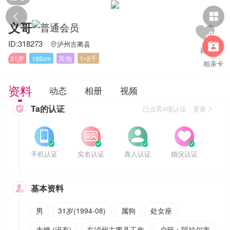


义哥
ID:318273
泸州古蔺县


31岁
165cm
其他
1~2千
相亲卡
资料
动态
相册
视频
Ta的认证

已点亮4项认证 更多








手机认证
实名认证
真人认证
婚况认证
基本资料

男
31岁(1994-08)
属狗
处女座
未婚 (没有)
在泸州古蔺县工作
户籍：阿拉尔市