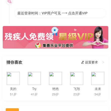

最近登录时间：VIP用户可见
点击开通VIP

猜你喜欢
 设置要求

美的
Try
艳艳
飞翔
未来
51岁
41岁
29岁
23岁
34岁