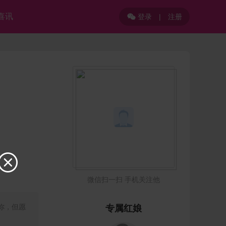
喜讯
登录
|
注册


微信扫一扫 手机关注他
你，但愿
专属红娘