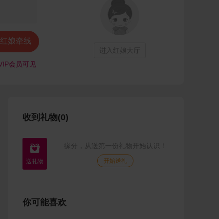
红娘牵线
进入红娘大厅
VIP会员可见
收到礼物(0)
缘分，从送第一份礼物开始认识！

开始送礼
你可能喜欢