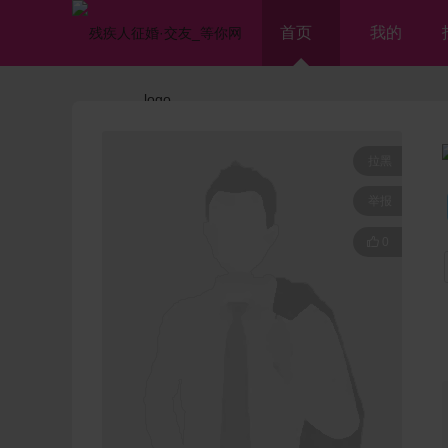
首页
我的
拉黑
举报

0