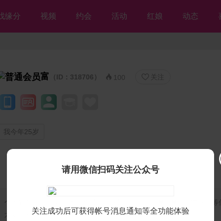
找缘分
视频
约会
活动
红娘
动态
富
（ID：318706）
关注


100
我今年25岁
请用微信扫码关注公众号
个人独白：
我是残疾人征婚【等你网】的帅哥会员❤富❤，我在这里等
关注成功后可获得帐号消息通知等全功能体验
不离不弃💘