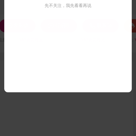
先不关注，我先看看再说




发私信
打招呼
联系Ta
注册时间：
VIP会员可见
最后登录时间：
VIP会员可见
最后位置：