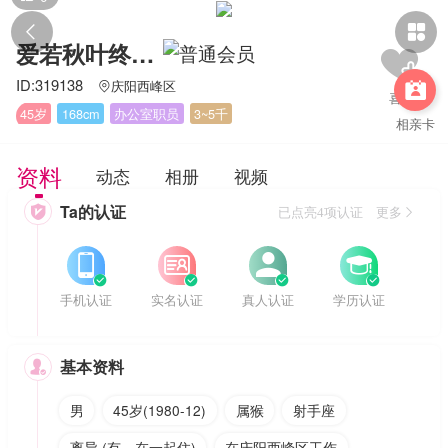


爱若秋叶终飘零
ID:319138
庆阳西峰区


45岁
168cm
办公室职员
3~5千
相亲卡
资料
动态
相册
视频
Ta的认证

已点亮4项认证 更多








手机认证
实名认证
真人认证
学历认证
基本资料

男
45岁(1980-12)
属猴
射手座
离异 (有，在一起住)
在庆阳西峰区工作