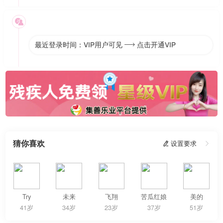

最近登录时间：VIP用户可见
点击开通VIP

猜你喜欢
 设置要求

Try
未来
飞翔
苦瓜红娘
美的
41岁
34岁
23岁
37岁
51岁