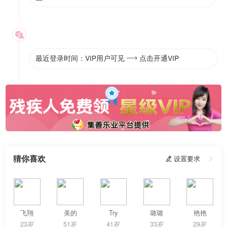

最近登录时间：VIP用户可见
点击开通VIP

猜你喜欢
 设置要求

飞翔
美的
Try
璐璐
艳艳
23岁
51岁
41岁
33岁
29岁