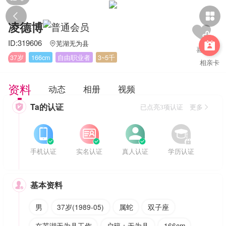


凌德博
ID:319606
芜湖无为县


37岁
166cm
自由职业者
3~5千
相亲卡
资料
动态
相册
视频
Ta的认证

已点亮3项认证 更多








手机认证
实名认证
真人认证
学历认证
基本资料

男
37岁(1989-05)
属蛇
双子座
在芜湖无为县工作
户籍：无为县
166cm