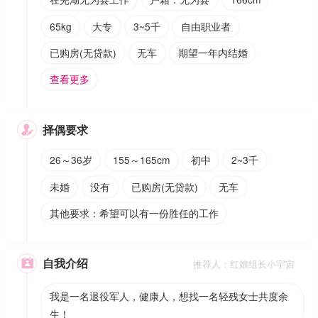
65kg
大专
3~5千
自由职业者
已购房(无贷款)
无车
期望一年内结婚
查看更多
择偶要求

26～36岁
155～165cm
初中
2~3千
未婚
没有
已购房(无贷款)
无车
其他要求：希望可以有一份胜任的工作
自我介绍

推荐人：红娘组长小宇宙
我是一名退役军人，健康人，想找一名轻残女士共度余
生！