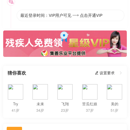

最近登录时间：VIP用户可见
点击开通VIP

猜你喜欢
 设置要求

Try
未来
飞翔
苦瓜红娘
美的
41岁
34岁
23岁
37岁
51岁