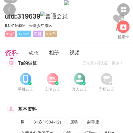


uid:319639
ID:319639
新乡红旗区


31岁
175cm
司机
5~8千
相亲卡
资料
动态
相册
视频
Ta的认证

已点亮3项认证 更多








手机认证
实名认证
真人认证
学历认证
基本资料

男
31岁(1994-12)
属狗
射手座
在新乡红旗区工作
户籍：
175cm
55kg