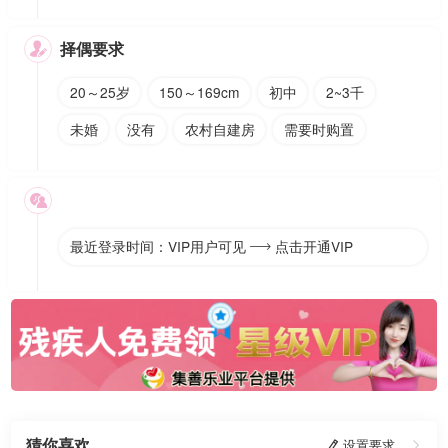
择偶要求

20～25岁
150～169cm
初中
2~3千
未婚
没有
农村自建房
需要时购置

最近登录时间：VIP用户可见
点击开通VIP

猜你喜欢
 设置要求
