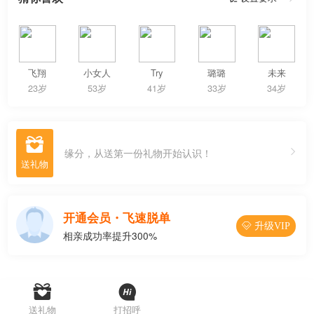
飞翔
小女人
Try
璐璐
未来
23岁
53岁
41岁
33岁
34岁

缘分，从送第一份礼物开始认识！
开通会员・飞速脱单
 升级VIP
相亲成功率提升300%




联系Ta
送礼物
打招呼