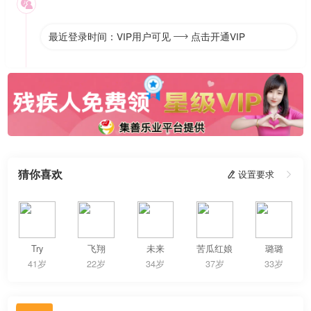

最近登录时间：VIP用户可见
点击开通VIP

猜你喜欢
 设置要求

Try
飞翔
未来
苦瓜红娘
璐璐
41岁
22岁
34岁
37岁
33岁