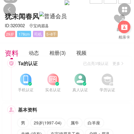


犹未闻春风
ID:320302
宝鸡眉县


29岁
178cm
司机
5~8千
相亲卡
资料
动态
相册(3)
视频
Ta的认证

已点亮3项认证 更多








手机认证
实名认证
真人认证
学历认证
基本资料

男
29岁(1997-04)
属牛
白羊座
未婚 (没有)
在宝鸡眉县工作
户籍：眉县