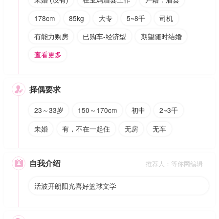
178cm
85kg
大专
5~8千
司机
有能力购房
已购车-经济型
期望随时结婚
查看更多
择偶要求

23～33岁
150～170cm
初中
2~3千
未婚
有，不在一起住
无房
无车
自我介绍

推荐人：等你网编辑
活波开朗阳光喜好篮球文学